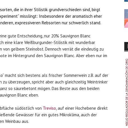
rten, die in ihrer Stilistik grundverschieden sind, birgt
Experiment“ misslingt: Insbesondere der aromatisch eher
nderen, expressiveren Rebsorten nur schwerlich stand.
 eine gute Entscheidung, nur 20% Sauvignon Blanc
ch eine klare Weißburgunder-Stilistik mit wunderbar
n von gelbem Steinobst. Dennoch verrät die eindeutig zu
note im Hintergrund den Sauvignon Blanc. Aber eben nur im
so“ macht sich bestens als frischer Sommerwein z.B. auf der
 zu überzeugen, spricht aber auch gleichzeitig Weintrinker
 ganz so säurebetont mögen. Das Beste aus den beiden
auvignon Blanc eben.
ebfläche südöstlich von
Treviso
, auf einer Hochebene direkt
ließende Gewässer für ein gutes Mikroklima, auch der
den Weinbau aus.