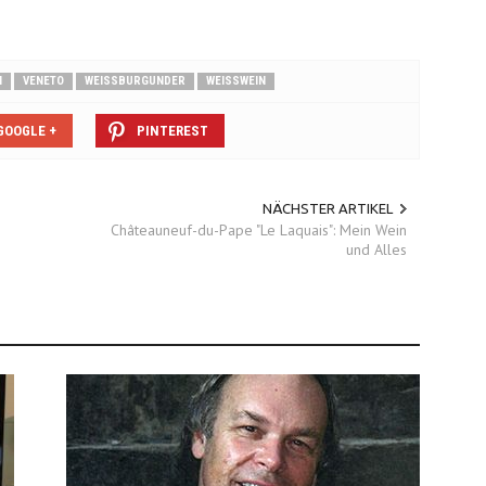
N
VENETO
WEISSBURGUNDER
WEISSWEIN
GOOGLE +
PINTEREST
NÄCHSTER ARTIKEL
Châteauneuf-du-Pape "Le Laquais": Mein Wein
und Alles