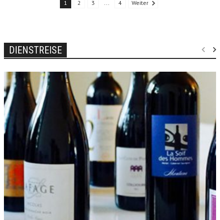
1
2
3
...
4
Weiter
DIENSTREISE