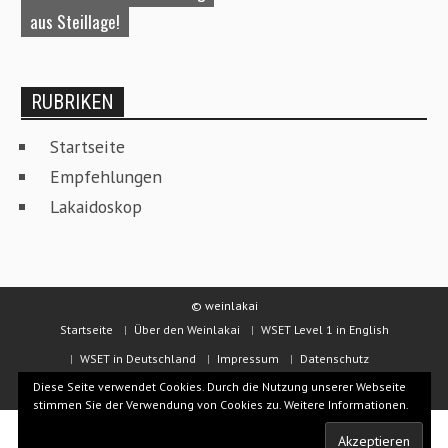
aus Steillage!
W
RUBRIKEN
Startseite
Empfehlungen
Lakaidoskop
© weinlakai
Startseite
Über den Weinlakai
WSET Level 1 in English
WSET in Deutschland
Impressum
Datenschutz
Diese Seite verwendet Cookies. Durch die Nutzung unserer Webseite
Kontakt & Beratung
stimmen Sie der Verwendung von Cookies zu.
Weitere Informationen.