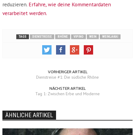
reduzieren.
Erfahre, wie deine Kommentardaten
verarbeitet werden.
TAGS
DIENSTREISE
RHÔNE
VIPINO
WEIN
WEINLAKAI
VORHERIGER ARTIKEL
Dienstreise #1: Die südliche Rhône
NÄCHSTER ARTIKEL
Tag 1: Zwischen Erbe und Moderne
ÄHNLICHE ARTIKEL