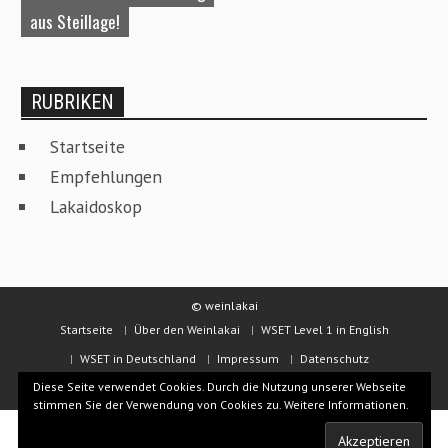
aus Steillage!
W
RUBRIKEN
Startseite
Empfehlungen
Lakaidoskop
© weinlakai
Startseite
Über den Weinlakai
WSET Level 1 in English
WSET in Deutschland
Impressum
Datenschutz
Diese Seite verwendet Cookies. Durch die Nutzung unserer Webseite
Kontakt & Beratung
stimmen Sie der Verwendung von Cookies zu.
Weitere Informationen.