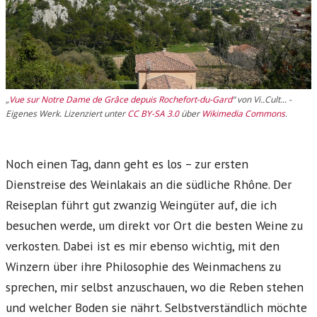
„
Vue sur Notre Dame de Grâce depuis Rochefort-du-Gard
“ von Vi..Cult... -
Eigenes Werk
. Lizenziert unter
CC BY-SA 3.0
über
Wikimedia Commons
.
Noch einen Tag, dann geht es los – zur ersten
Dienstreise des Weinlakais an die südliche Rhône. Der
Reiseplan führt gut zwanzig Weingüter auf, die ich
besuchen werde, um direkt vor Ort die besten Weine zu
verkosten. Dabei ist es mir ebenso wichtig, mit den
Winzern über ihre Philosophie des Weinmachens zu
sprechen, mir selbst anzuschauen, wo die Reben stehen
und welcher Boden sie nährt. Selbstverständlich möchte