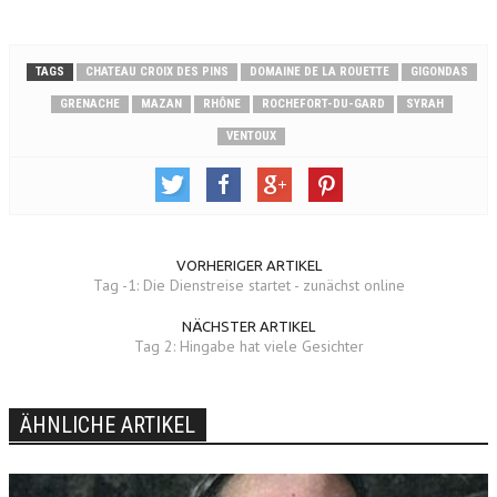
TAGS
CHATEAU CROIX DES PINS
DOMAINE DE LA ROUETTE
GIGONDAS
GRENACHE
MAZAN
RHÔNE
ROCHEFORT-DU-GARD
SYRAH
VENTOUX
VORHERIGER ARTIKEL
Tag -1: Die Dienstreise startet - zunächst online
NÄCHSTER ARTIKEL
Tag 2: Hingabe hat viele Gesichter
ÄHNLICHE ARTIKEL