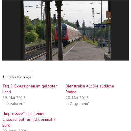
Ähnliche Beiträge
Tag 5: Exkursionen im gelobten
Dienstreise #1: Die südliche
Land
Rhône
29. Mai 2015
20. Mai 2015
In "Featured"
In "Allgemein"
„Impressive“: ein kleiner
Châteauneuf für nicht einmal 7
Euro!