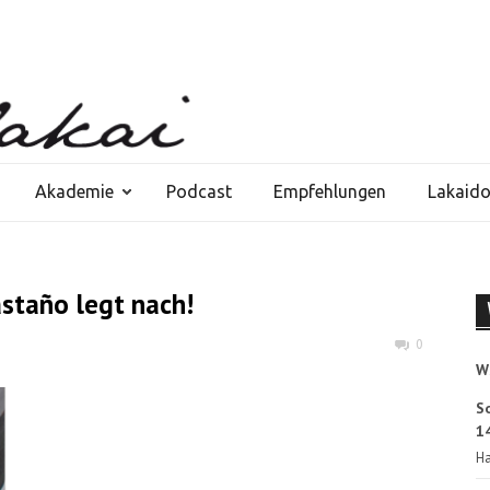
Akademie
Podcast
Empfehlungen
Lakaid
astaño legt nach!
0
W
S
14
Ha