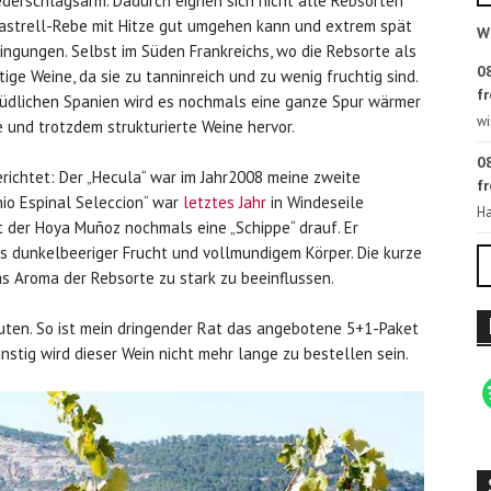
iederschlagsarm. Dadurch eignen sich nicht alle Rebsorten
nastrell-Rebe mit Hitze gut umgehen kann und extrem spät
W
dingungen. Selbst im Süden Frankreichs, wo die Rebsorte als
08
ige Weine, da sie zu tanninreich und zu wenig fruchtig sind.
fr
m südlichen Spanien wird es nochmals eine ganze Spur wärmer
wi
e und trotzdem strukturierte Weine hervor.
08
richtet: Der „Hecula“ war im Jahr2008 meine zweite
fr
io Espinal Seleccion“ war
letztes Jahr
in Windeseile
Ha
t der Hoya Muñoz nochmals eine „Schippe“ drauf. Er
s dunkelbeeriger Frucht und vollmundigem Körper. Die kurze
das Aroma der Rebsorte zu stark zu beeinflussen.
äuten. So ist mein dringender Rat das angebotene 5+1-Paket
nstig wird dieser Wein nicht mehr lange zu bestellen sein.