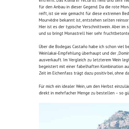
entfernt. Das Klima in Yecla ist heiß und sehr n
für den Anbau in dieser Gegend. Da die rote Mo
reift, ist sie wie gemacht für diese extremen Be
Mourvèdre bekannt ist, entstehen selten reinsort
Hier ist es der typische Verschnittwein. Aber i
und so bringt Monastrell hier sehr fruchtbetont
Über die Bodegas Castaño habe ich schon viel be
Weinlakai-Empfehlung überhaupt und der „Domin
ausverkauft. Im Vergleich zu letzterem Wein leg
begeistert mit einer fabelhaften Kombination au
Zeit im Eichenfass trägt dazu positiv bei, ohne 
Für mich ein idealer Wein, um den Herbst einzul
direkt in mehrfacher Menge zu bestellen – so gü