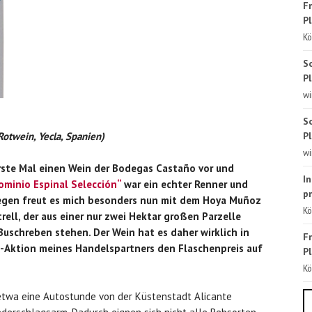
Fr
Pl
Kö
S
Pl
wi
S
Pl
otwein, Yecla, Spanien)
wi
erste Mal einen Wein der Bodegas Castaño vor und
In
ominio Espinal Selección“
war ein echter Renner und
p
wegen freut es mich besonders nun mit dem Hoya Muñoz
Kö
rell, der aus einer nur zwei Hektar großen Parzelle
Buschreben stehen. Der Wein hat es daher wirklich in
Fr
1-Aktion meines Handelspartners den Flaschenpreis auf
Pl
Kö
 etwa eine Autostunde von der Küstenstadt Alicante