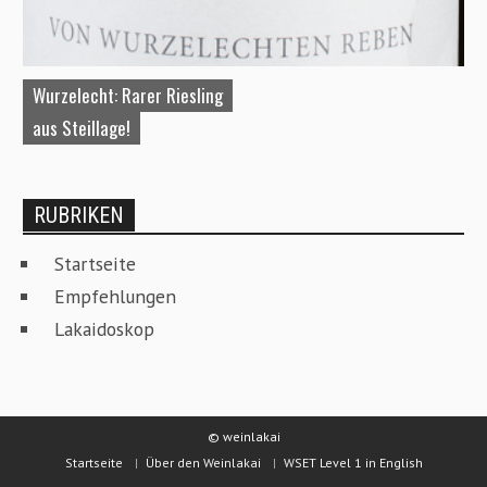
Wurzelecht: Rarer Riesling
A
aus Steillage!
W
RUBRIKEN
Startseite
Empfehlungen
Lakaidoskop
© weinlakai
Startseite
Über den Weinlakai
WSET Level 1 in English