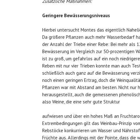
Zusätzliche Maßnahmen:
Geringere Bewässerungsniveaus
Hierbei untersucht Montes das eigentlich Nahel
Da größere Pflanzen auch mehr Wasserbedarf ha
der Anzahl der Triebe einer Rebe: Bei mehr als 
Bewässerung im Vergleich zur 50-prozentigen W
ist zu groß, um gefahrlos auf ein noch niedrige
Reben mit nur vier Trieben konnte man auch Tes
schließlich auch ganz auf die Bewässerung verzic
noch einen geringen Ertrag, doch die Weinqualit
Pflanzen war mit Abstand am besten. Nicht nur h
herausgestellt, auch die gemessenen phenolisch
also Weine, die eine sehr gute Struktur
aufwiesen und über ein hohes Maß an Fruchtaro
Extrembedingungen gilt das Weinbau-Prinzip vom
Rebstöcke konkurrieren um Wasser und Nährstof
Früchte aus. Allerdings mit der Pointe, dass die