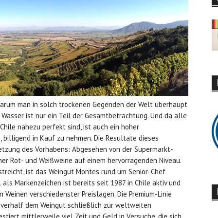
 warum man in solch trockenen Gegenden der Welt überhaupt
 Wasser ist nur ein Teil der Gesamtbetrachtung. Und da alle
hile nahezu perfekt sind, ist auch ein hoher
billigend in Kauf zu nehmen. Die Resultate dieses
setzung des Vorhabens: Abgesehen von der Supermarkt-
cher Rot- und Weißweine auf einem hervorragenden Niveau.
streicht, ist das Weingut Montes rund um Senior-Chef
ls Markenzeichen ist bereits seit 1987 in Chile aktiv und
on Weinen verschiedenster Preislagen. Die Premium-Linie
verhalf dem Weingut schließlich zur weltweiten
tiert mittlerweile viel Zeit und Geld in Versuche, die sich