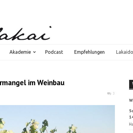
Akademie
Podcast
Empfehlungen
Lakaid
ermangel im Weinbau
3
W
S
14
Ha