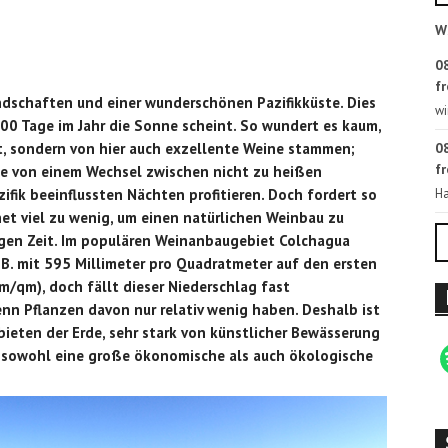
W
08
fr
schaften und einer wunderschönen Pazifikküste. Dies
wi
300 Tage im Jahr die Sonne scheint. So wundert es kaum,
08
ist, sondern von hier auch exzellente Weine stammen;
fr
te von einem Wechsel zwischen nicht zu heißen
Ha
fik beeinflussten Nächten profitieren. Doch fordert so
net viel zu wenig, um einen natürlichen Weinbau zu
tigen Zeit. Im populären Weinanbaugebiet Colchagua
. B. mit 595 Millimeter pro Quadratmeter auf den ersten
m/qm), doch fällt dieser Niederschlag fast
enn Pflanzen davon nur relativ wenig haben. Deshalb ist
bieten der Erde, sehr stark von künstlicher Bewässerung
u sowohl eine große ökonomische als auch ökologische