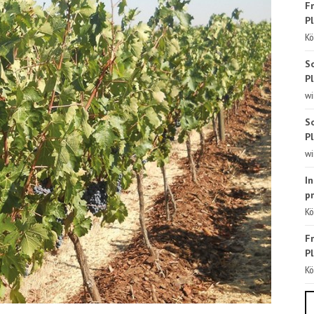
Fr
Pl
Kö
S
Pl
wi
S
Pl
wi
In
p
Kö
Fr
Pl
Kö