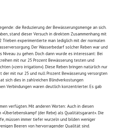
iegende: die Reduzierung der Bewässerungsmenge an sich.
ben, stand dieser Versuch in direktem Zusammenhang mit
12 Trieben experimentierte man lediglich mit der normalen
asserversorgung. Der Wasserbedarf solcher Reben war und
res Niveau zu gehen. Doch dann wurde es interessant: Bei
treihen mit nur 25 Prozent Bewässerung testen und
hten («zero irrigation»). Diese Reben bringen natürlich nur
ät der mit nur 25 und null Prozent Bewässerung versorgten
at sich dies in zahlreichen Blindverkostungen
en Verbindungen waren deutlich konzentrierter. Es gab
men verfügten. Mit anderen Worten: Auch in diesen
 «Überlebenskampf (der Rebe) als Qualitätsgarant». Die
fe, müssen immer tiefer wurzeln und bilden weniger
 wenigen Beeren von hervorragender Qualität sind.