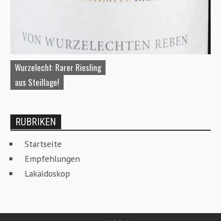
Aufgebretzelt: Chardonnay vom
Winzer des Jahres!
S
RUBRIKEN
Startseite
Empfehlungen
Lakaidoskop