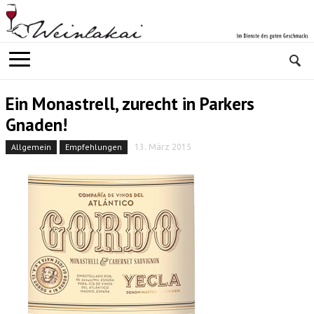
Ein Monastrell, zurecht in Parkers
Gnaden!
Allgemein
Empfehlungen
13. März 2015