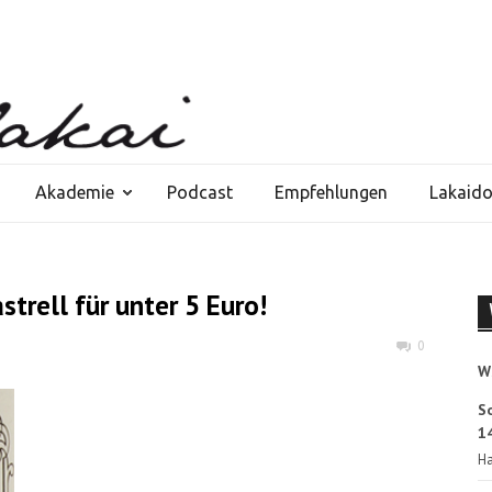
Akademie
Podcast
Empfehlungen
Lakaid
trell für unter 5 Euro!
0
W
S
14
Ha