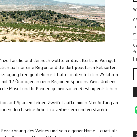
W
08
fr
wi
08
fr
Ha
nzerfamilie und dennoch wollte er das elterliche Weingut
ration auf nur eine Region und die dort populären Rebsorten
erzeugung treu geblieben ist, hat er in den letzten 25 Jahren
er mit 12 Önologen in neun Regionen Spaniens Wein. Und ein
an die Mosel und ließ einen gemeinsamen Riesling entstehen.
ation auf Spanien keinen Zweifel aufkommen. Von Anfang an
egionen durch seine Arbeit zu verbessern und verstaubte
e Bezeichnung des Weines und sein eigener Name – quasi als