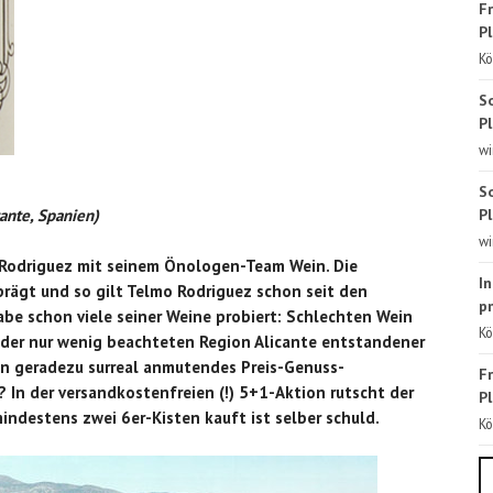
Fr
Pl
Kö
S
Pl
wi
S
Pl
ante, Spanien)
wi
 Rodriguez mit seinem Önologen-Team Wein. Die
In
rägt und so gilt Telmo Rodriguez schon seit den
p
abe schon viele seiner Weine probiert: Schlechten Wein
Kö
n der nur wenig beachteten Region Alicante entstandener
in geradezu surreal anmutendes Preis-Genuss-
Fr
? In der versandkostenfreien (!) 5+1-Aktion rutscht der
Pl
indestens zwei 6er-Kisten kauft ist selber schuld.
Kö