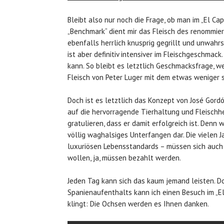
Bleibt also nur noch die Frage, ob man im „El Cap
„Benchmark“ dient mir das Fleisch des renommi
ebenfalls herrlich knusprig gegrillt und unwahrs
ist aber definitiv intensiver im Fleischgeschmac
kann. So bleibt es letztlich Geschmacksfrage, w
Fleisch von Peter Luger mit dem etwas weniger 
Doch ist es letztlich das Konzept von José Gord
auf die hervorragende Tierhaltung und Fleischh
gratulieren, dass er damit erfolgreich ist. Denn
völlig waghalsiges Unterfangen dar. Die vielen 
luxuriösen Lebensstandards – müssen sich auch i
wollen, ja, müssen bezahlt werden.
Jeden Tag kann sich das kaum jemand leisten. D
Spanienaufenthalts kann ich einen Besuch im „E
klingt: Die Ochsen werden es Ihnen danken.