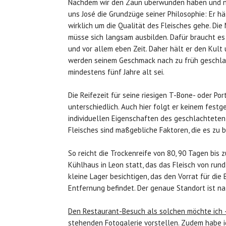
Nachdem wir den Zaun überwunden haben und nun
uns José die Grundzüge seiner Philosophie: Er hä
wirklich um die Qualität des Fleisches gehe. Die
müsse sich langsam ausbilden. Dafür braucht es
und vor allem eben Zeit. Daher hält er den Kul
werden seinem Geschmack nach zu früh geschlach
mindestens fünf Jahre alt sei.
Die Reifezeit für seine riesigen T-Bone- oder P
unterschiedlich. Auch hier folgt er keinem fest
individuellen Eigenschaften des geschlachteten
Fleisches sind maßgebliche Faktoren, die es zu b
So reicht die Trockenreife von 80, 90 Tagen bis 
Kühlhaus in Leon statt, das das Fleisch von ru
kleine Lager besichtigen, das den Vorrat für die
Entfernung befindet. Der genaue Standort ist na
Den Restaurant-Besuch als solchen möchte ich –
stehenden Fotogalerie vorstellen. Zudem habe ic