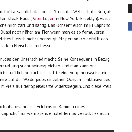
richo“ tatsächlich das beste Steak der Welt erhält: Nun, als
erten Steak-Haus
„Peter Luger“
in New York (Brooklyn). Es ist
cheinlich zart und saftig. Das Ochsenfleisch im El Capricho
k. Quasi noch näher am Tier, wenn man es so formulieren
elches Fleisch mehr überzeugt. Mir persönlich gefällt das
starken Fleischaroma besser.
ón, das den Unterschied macht. Seine Konsequenz in Bezug
erstellung sucht seinesgleichen. Und man kann nur
 wirtschaftlich betrachtet stellt seine Vorgehensweise ein
Jahre auf der Weide jedes einzelnen Ochsen – inklusive des
m Preis auf der Speisekarte widerspiegeln. Und diese Preis
och als besonderes Erlebnis im Rahmen eines
l Capricho“ nur wärmstens empfehlen. So verrückt es auch