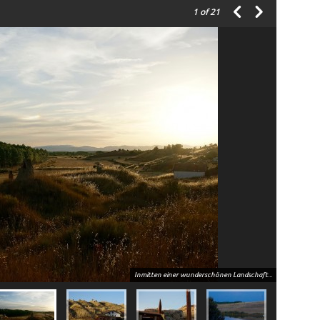
1
of 21
Inmitten einer wunderschönen Landschaft...