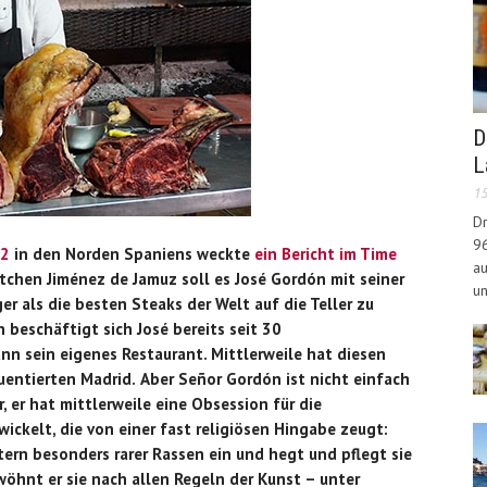
D
L
15
Dr
96
#2
in den Norden Spaniens weckte
ein Bericht im Time
au
tchen Jiménez de Jamuz soll es José Gordón mit seiner
un
r als die besten Steaks der Welt auf die Teller zu
 beschäftigt sich José bereits seit 30
ann sein eigenes Restaurant. Mittlerweile hat diesen
uentierten Madrid.
Aber Señor Gordón ist nicht einfach
, er hat mittlerweile eine Obsession für die
ickelt, die von einer fast religiösen Hingabe zeugt:
ern besonders rarer Rassen ein und hegt und pflegt sie
wöhnt er sie nach allen Regeln der Kunst – unter