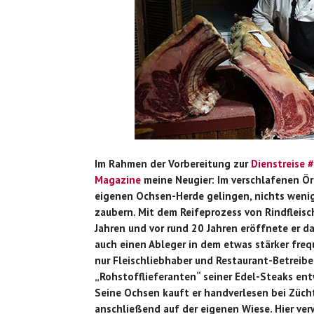
Im Rahmen der Vorbereitung zur
Dienstreise 
Magazine
meine Neugier: Im verschlafenen Ör
eigenen Ochsen-Herde gelingen, nichts wenige
zaubern.
Mit dem Reifeprozess von Rindfleisch
Jahren und vor rund 20 Jahren eröffnete er d
auch einen Ableger in dem etwas stärker freq
nur Fleischliebhaber und Restaurant-Betreiber
„Rohstofflieferanten“ seiner Edel-Steaks entw
Seine Ochsen kauft er handverlesen bei Zücht
anschließend auf der eigenen Wiese. Hier ver