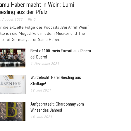
amu Haber macht in Wein: Lumi
iesling aus der Pfalz
. August 2022
0
r die aktuelle Folge des Podcasts „Bei Anruf Wein“
tte ich die Möglichkeit, mit dem Musiker und The
ice of Germany Juror Samu Haber...
Best of 100: mein Favorit aus Ribera
del Duero!
1. November 2021
Wurzelecht: Rarer Riesling aus
Steillage!
12. Juli 2021
Aufgebretzelt: Chardonnay vom
Winzer des Jahres!
14. Juni 2021