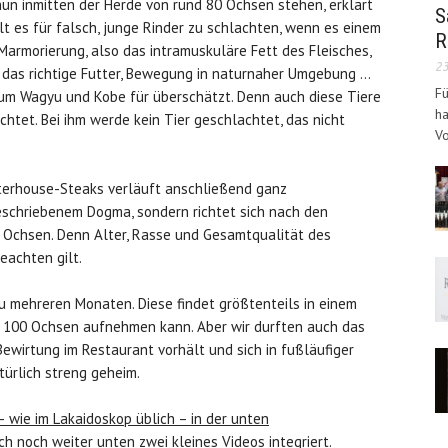
 inmitten der Herde von rund 80 Ochsen stehen, erklärt
S
lt es für falsch, junge Rinder zu schlachten, wenn es einem
R
 Marmorierung, also das intramuskuläre Fett des Fleisches,
23
 das richtige Futter, Bewegung in naturnaher Umgebung …
Fü
t um Wagyu und Kobe für überschätzt. Denn auch diese Tiere
ha
tet. Bei ihm werde kein Tier geschlachtet, das nicht
Vo
orterhouse-Steaks verläuft anschließend ganz
geschriebenem Dogma, sondern richtet sich nach den
 Ochsen. Denn Alter, Rasse und Gesamtqualität des
eachten gilt.
zu mehreren Monaten. Diese findet größtenteils in einem
nd 100 Ochsen aufnehmen kann. Aber wir durften auch das
 Bewirtung im Restaurant vorhält und sich in fußläufiger
türlich streng geheim.
 wie im Lakaidoskop üblich – in der unten
h noch weiter unten zwei kleines Videos integriert.