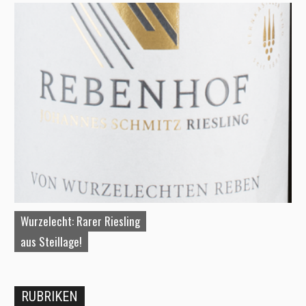
Wurzelecht: Rarer Riesling
A
aus Steillage!
W
RUBRIKEN