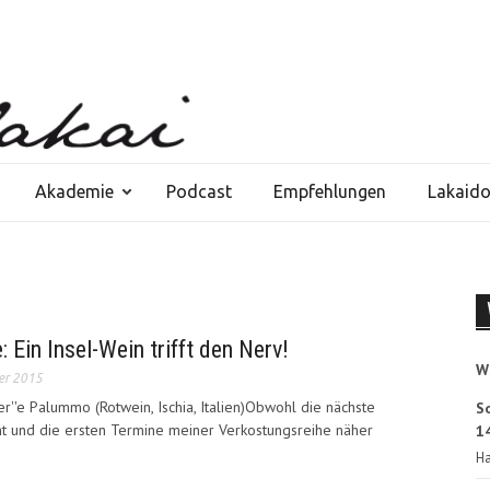
Akademie
Podcast
Empfehlungen
Lakaid
: Ein Insel-Wein trifft den Nerv!
W
er 2015
er''e Palummo (Rotwein, Ischia, Italien)Obwohl die nächste
S
eht und die ersten Termine meiner Verkostungsreihe näher
14
Ha