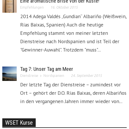
Eine aromatische Brise von der Küste!
Empfehlungen
16. Oktober 2015
2014 Adega Valdés „Gundian“ Albariño (Weißwein,
Rías Baixas, Spanien) Auch die heutige
Empfehlung stammt von meiner letzten
Dienstreise nach Nordspanien und ist Teil der
"Gewinner-Auwahl". Trotzdem "muss"...
Tag 7: Unser Tag am Meer
Dienstreise
Nordspanien
24. September 2015
Der letzte Tag der Dienstreise – zumindest vor
Ort – gehört der D.O. Rías Baixas, deren Albariños
in den vergangenen Jahren immer wieder von...
WSET Kurse