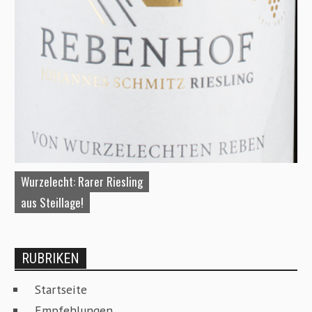
Wurzelecht: Rarer Riesling
A
aus Steillage!
W
RUBRIKEN
Startseite
Empfehlungen